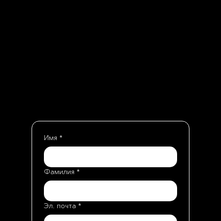
направят ссылку для удалённой оплаты
через Kaspi.kz. После подтверждения
оплаты электронный билет будет
отправлен на указанный e-mail.
Имя
*
Фамилия
*
Эл. почта
*